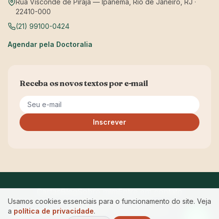
Rua Visconde de Pirajá — Ipanema, Rio de Janeiro, RJ ·
22410-000
(21) 99100-0424
Agendar pela Doctoralia
Receba os novos textos por e-mail
Seu e-mail
Inscrever
Cartas
Blog
Sobre mim
Entre em contato
Usamos cookies essenciais para o funcionamento do site. Veja
Privacidade
Acessibilidade
a
política de privacidade
.
© 2026 Maria Manuela Ferreira · CRP RJ 05/12843 — Começar