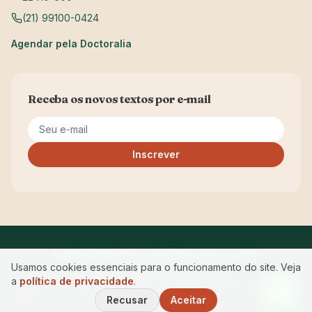
(21) 99100-0424
Agendar pela Doctoralia
Receba os novos textos por e-mail
Seu e-mail
Inscrever
Cartas
Blog
Sobre mim
Entre em contato
Usamos cookies essenciais para o funcionamento do site. Veja
Privacidade
Acessibilidade
a
política de privacidade
.
© 2026 Maria Manuela Ferreira · CRP RJ 05/12843 — Começar
a Ser.
Recusar
Aceitar