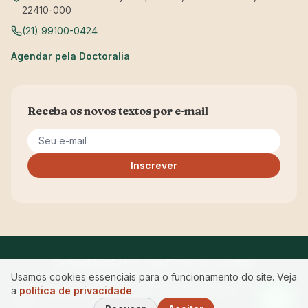
22410-000
(21) 99100-0424
Agendar pela Doctoralia
Receba os novos textos por e-mail
Seu e-mail
Inscrever
Cartas
Blog
Sobre mim
Entre em contato
Usamos cookies essenciais para o funcionamento do site. Veja
Privacidade
Acessibilidade
a
política de privacidade
.
© 2026 Maria Manuela Ferreira · CRP RJ 05/12843 — Começar
a Ser.