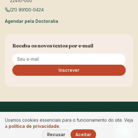
22410-000
(21) 99100-0424
Agendar pela Doctoralia
Receba os novos textos por e-mail
Seu e-mail
Inscrever
Cartas
Blog
Sobre mim
Entre em contato
Usamos cookies essenciais para o funcionamento do site. Veja
Privacidade
Acessibilidade
a
política de privacidade
.
© 2026 Maria Manuela Ferreira · CRP RJ 05/12843 — Começar
a Ser.
Recusar
Aceitar