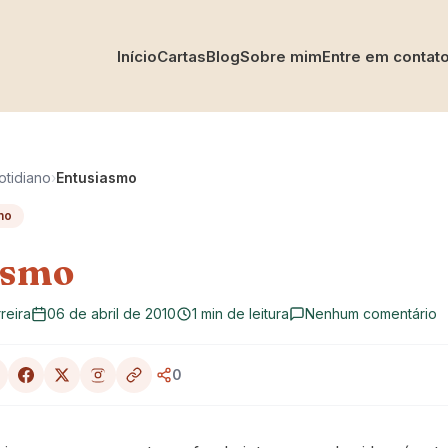
Início
Cartas
Blog
Sobre mim
Entre em contat
otidiano
›
Entusiasmo
no
asmo
reira
06 de abril de 2010
1 min de leitura
Nenhum comentário
0