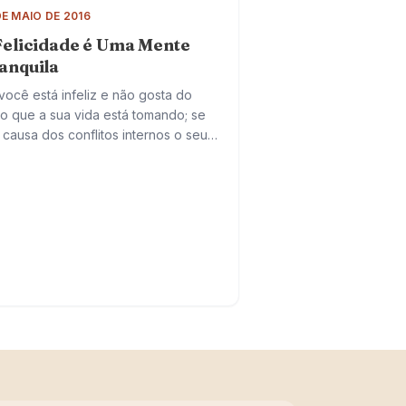
DE MAIO DE 2016
Felicidade é Uma Mente
anquila
você está infeliz e não gosta do
o que a sua vida está tomando; se
 causa dos conflitos internos o seu
ação está cheio de ressentimentos;
cipline a…