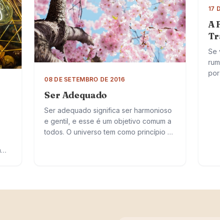
17 
A 
Tr
Se 
rum
por
08 DE SETEMBRO DE 2016
cor
Ser Adequado
dis
Ser adequado significa ser harmonioso
e gentil, e esse é um objetivo comum a
todos. O universo tem como princípio o
equilíbrio, onde tudo caminha em
a
harmonia. Ser adequado, portanto,…