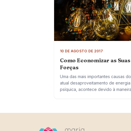
10 DE AGOSTO DE 2017
Como Economizar as Suas
Forças
Uma das mais importantes causas do
atual desaproveitamento de energia
psíquica, acontece devido à maneir
como a mente é usada. Saber como
economizar as suas forças e usá-las
para obter…