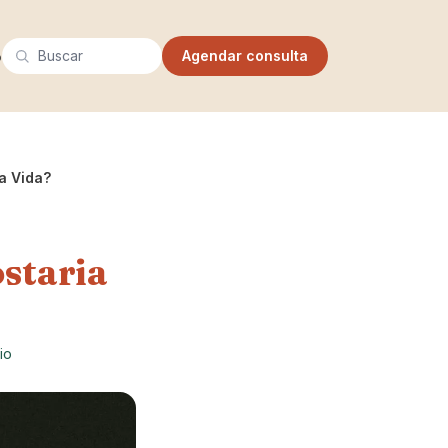
Buscar
o
Agendar consulta
a Vida?
staria
io