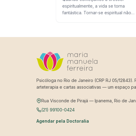
espiritualmente, a vida se torna
fantástica. Tornar-se espiritual não
significa entrar para nenhuma religiã
ou culto, mas dar atenção a si mesm
de uma maneira especial….
Psicóloga no Rio de Janeiro (CRP RJ 05/12843). P
arteterapia e cartas associativas — um espaço pa
Rua Visconde de Pirajá — Ipanema, Rio de Jan
(21) 99100-0424
Agendar pela Doctoralia