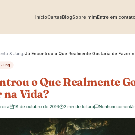
Início
Cartas
Blog
Sobre mim
Entre em contat
ento & Jung
›
Já Encontrou o Que Realmente Gostaria de Fazer n
 Jung
ntrou o Que Realmente Go
r na Vida?
reira
18 de outubro de 2016
2 min de leitura
Nenhum comentár