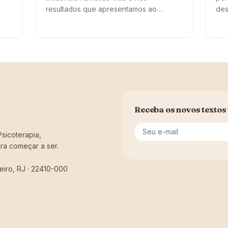
resultados que apresentamos ao
des
mundo, por isso se diz que a riqueza é
inc
criada pela mente. O estudo de…
atr
o
e c
o
Receba os novos textos 
Seu e-mail
sicoterapia,
ra começar a ser.
eiro, RJ · 22410-000