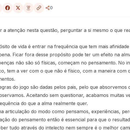
0
r a atenção nesta questão, perguntar a si mesmo o que re
sito de vida é entrar na frequência que tem mais afinidad
pena. Ficar fora desse propósito pode ter um efeito na alm
oenças não são só físicas, começam no pensamento. No in
co, tem a ver com o que não é físico, com a maneira com 
mentos.
egras do jogo são dadas pelos pais, pelo que absorvemos 
servamos. Aceitando sem questionar, acabamos muitas v
requência do que a alma realmente quer.
ma articulação do modo como pensamos, experiências, pe
lação do pensamento então é essencial para que o resultad
ber tudo através do intelecto nem sempre é o melhor cami