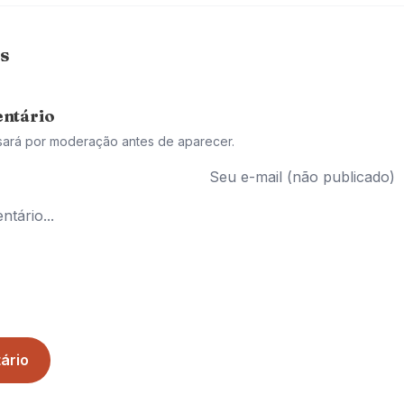
s
ntário
sará por moderação antes de aparecer.
ário