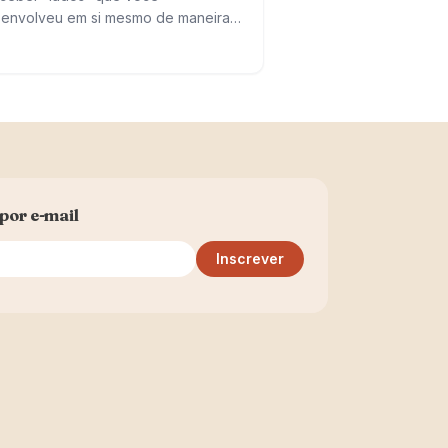
envolveu em si mesmo de maneira
onsciente. Hoje em dia essa escolha
apalha a convivência com os outros
onsigo mesmo. Geralmente…
por e-mail
Inscrever