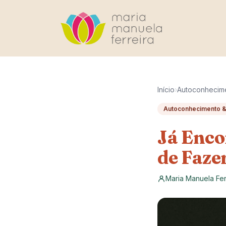
Pular para o conteúdo
Início
›
Autoconhecim
Autoconhecimento &
Já Enco
de Faze
Maria Manuela Fer