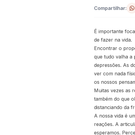
Compartilhar:
É importante foca
de fazer na vida.
Encontrar o propó
que tudo valha a 
depressões. As d
ver com nada físi
os nossos pensa
Muitas vezes as r
também do que ob
distanciando da f
A nossa vida é u
reações. A articu
esperamos. Perce