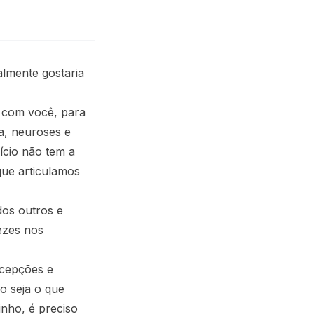
almente gostaria
e com você, para
a, neuroses e
ício não tem a
que articulamos
dos outros e
ezes nos
rcepções e
o seja o que
nho, é preciso