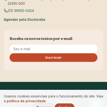
22410-000
(21) 99100-0424
Agendar pela Doctoralia
Receba os novos textos por e-mail
Seu e-mail
Inscrever
Cartas
Blog
Sobre mim
Entre em contato
Usamos cookies essenciais para o funcionamento do site. Veja
Privacidade
Acessibilidade
a
política de privacidade
.
© 2026 Maria Manuela Ferreira · CRP RJ 05/12843 — Começar
a Ser.