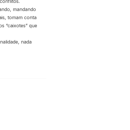
onflitos.
itando, mandando
ais, tomam conta
s “caixotes” que
nalidade, nada