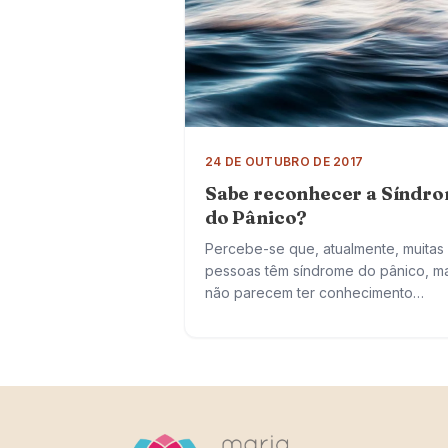
24 DE OUTUBRO DE 2017
Sabe reconhecer a Síndr
do Pânico?
Percebe-se que, atualmente, muitas
pessoas têm síndrome do pânico, m
não parecem ter conhecimento
suficiente para perceber e identifica
que está acontecendo. Vão ao pron
socorro inúmeras vezes, com…