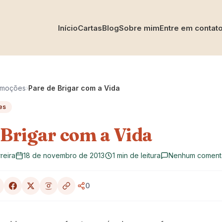
Início
Cartas
Blog
Sobre mim
Entre em contat
Emoções
›
Pare de Brigar com a Vida
es
 Brigar com a Vida
reira
18 de novembro de 2013
1 min de leitura
Nenhum coment
0