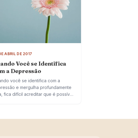
DE ABRIL DE 2017
ando Você se Identifica
m a Depressão
ndo você se identifica com a
ressão e mergulha profundamente
a, fica difícil acreditar que é possível
r desse estado. Por detrás de toda
a aparente escuridão, você tem o…