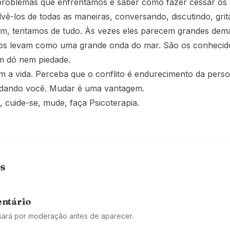
roblemas que enfrentamos é saber como fazer cessar os c
vê-los de todas as maneiras, conversando, discutindo, gr
m, tentamos de tudo. Às vezes eles parecem grandes dem
nos levam como uma grande onda do mar. São os conhecido
m dó nem piedade.
m a vida. Perceba que o conflito é endurecimento da perso
dando você. Mudar é uma vantagem.
cuide-se, mude, faça Psicoterapia.
s
ntário
sará por moderação antes de aparecer.