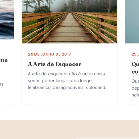
20 DE JUNHO DE 2017
25 
ome
A Arte de Esquecer
Qu
co
A arte de esquecer não é outra coisa
senão poder lançar para longe
Qua
as
lembranças desagradáveis, colocando
dep
em lugar delas o que nos faz viver sem
nel
r o
dor. Preferimos conviver com
sai
to
sentimentos…
ess