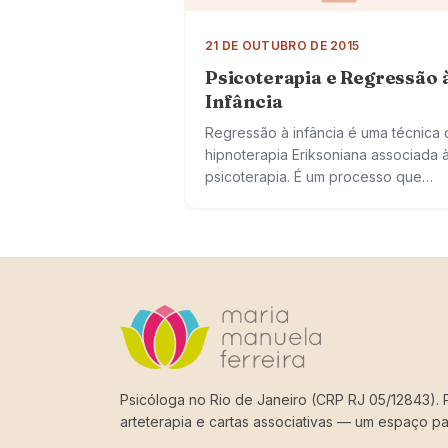
21 DE OUTUBRO DE 2015
Psicoterapia e Regressão 
Infância
Regressão à infância é uma técnica 
hipnoterapia Eriksoniana associada 
psicoterapia. É um processo que
mapeia o passado, selecionando
memórias traumáticas. Através dessa
metodologia, podemos acessar o q
nos…
Psicóloga no Rio de Janeiro (CRP RJ 05/12843). P
arteterapia e cartas associativas — um espaço pa