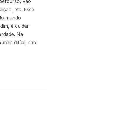
 percurso, vão
eição, etc. Esse
 do mundo
dim, é cuidar
erdade. Na
mais difícil, são