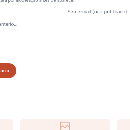
sará por moderação antes de aparecer.
ário