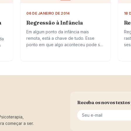
06 DE JANEIRO DE 2014
18 
à
Regressão à Infância
Re
Em algum ponto da infância mais
Reg
remota, está a chave de tudo. Esse
ras
da
ponto em que algo aconteceu pode ser
ses
à
chamado de causa raiz. Naquele
pro
momento o problema se ramificou,…
apa
de
ue
Receba os novos textos 
Seu e-mail
sicoterapia,
ra começar a ser.