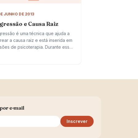
DE JUNHO DE 2013
gressão e Causa Raiz
ressão é uma técnica que ajuda a
trear a causa raiz e está inserida em
sões de psicoterapia. Durante esse
cedimento, o momento traumático
rece devido a um desencadear
…
por e-mail
Inscrever