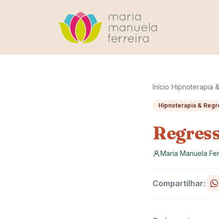
Pular para o conteúdo
Início
›
Hipnoterapia 
Hipnoterapia & Reg
Regres
Maria Manuela Fer
Compartilhar: