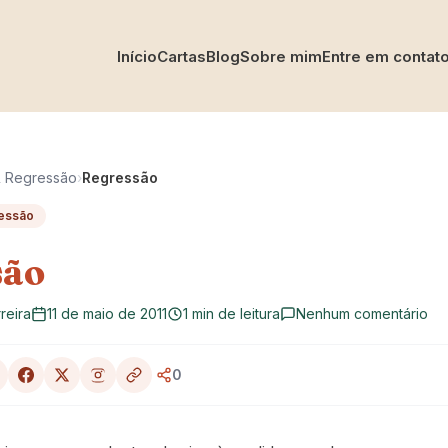
Início
Cartas
Blog
Sobre mim
Entre em contat
& Regressão
›
Regressão
ressão
são
reira
11 de maio de 2011
1 min de leitura
Nenhum comentário
0