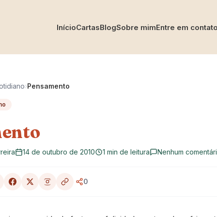
Início
Cartas
Blog
Sobre mim
Entre em contat
otidiano
›
Pensamento
no
ento
reira
14 de outubro de 2010
1 min de leitura
Nenhum comentár
0