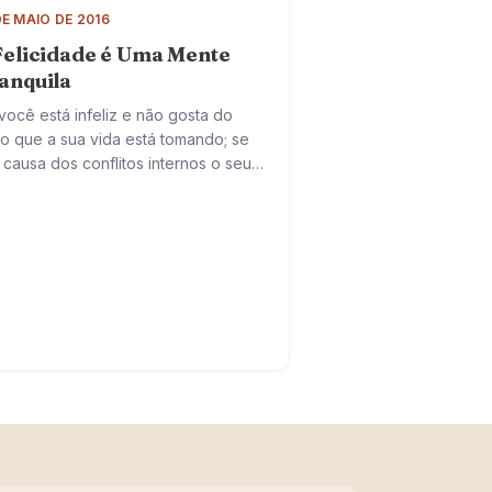
DE MAIO DE 2016
Felicidade é Uma Mente
anquila
você está infeliz e não gosta do
o que a sua vida está tomando; se
 causa dos conflitos internos o seu
ação está cheio de ressentimentos;
cipline a…