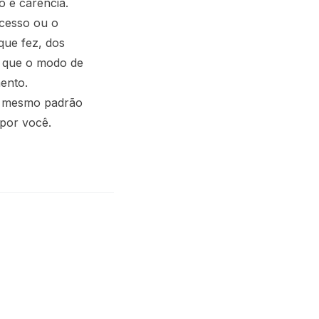
o e carência.
cesso ou o
que fez, dos
be que o modo de
mento.
no mesmo padrão
por você.