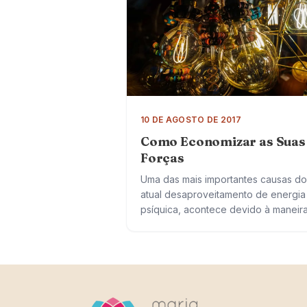
10 DE AGOSTO DE 2017
Como Economizar as Suas
Forças
Uma das mais importantes causas do
atual desaproveitamento de energia
psíquica, acontece devido à maneir
como a mente é usada. Saber como
economizar as suas forças e usá-las
para obter…