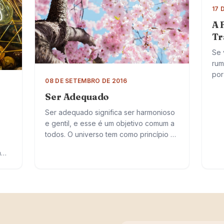
17 
A 
Tr
Se 
rum
por
08 DE SETEMBRO DE 2016
cor
Ser Adequado
dis
Ser adequado significa ser harmonioso
e gentil, e esse é um objetivo comum a
todos. O universo tem como princípio o
equilíbrio, onde tudo caminha em
a
harmonia. Ser adequado, portanto,…