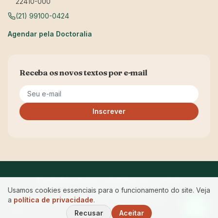
22410-000
(21) 99100-0424
Agendar pela Doctoralia
Receba os novos textos por e-mail
Seu e-mail
Inscrever
Cartas
Blog
Sobre mim
Entre em contato
Usamos cookies essenciais para o funcionamento do site. Veja
Privacidade
Acessibilidade
a
política de privacidade
.
© 2026 Maria Manuela Ferreira · CRP RJ 05/12843 — Começar
a Ser.
Recusar
Aceitar