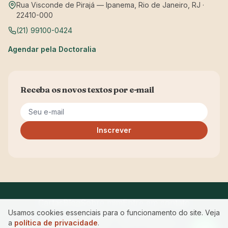
Rua Visconde de Pirajá — Ipanema, Rio de Janeiro, RJ ·
22410-000
(21) 99100-0424
Agendar pela Doctoralia
Receba os novos textos por e-mail
Seu e-mail
Inscrever
Cartas
Blog
Sobre mim
Entre em contato
Usamos cookies essenciais para o funcionamento do site. Veja
Privacidade
Acessibilidade
a
política de privacidade
.
© 2026 Maria Manuela Ferreira · CRP RJ 05/12843 — Começar