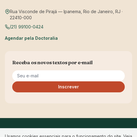
Rua Visconde de Pirajá — Ipanema, Rio de Janeiro, RJ ·
22410-000
(21) 99100-0424
Agendar pela Doctoralia
Receba os novos textos por e-mail
Seu e-mail
Inscrever
Cartas
Blog
Sobre mim
Entre em contato
Usamos cookies essenciais para o funcionamento do site. Veja
Privacidade
Acessibilidade